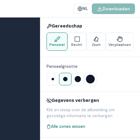
Downloaden
NL
Gereedschap
Penseel
Recht.
Gum
Verplaatsen
Penseelgrootte
Gegevens verbergen
Klik en sleep over de afbeelding om
gevoelige informatie te verbergen.
Alle zones wissen